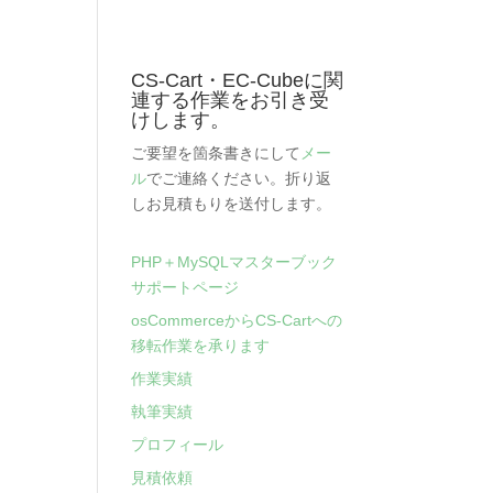
CS-Cart・EC-Cubeに関
連する作業をお引き受
けします。
ご要望を箇条書きにして
メー
ル
でご連絡ください。折り返
しお見積もりを送付します。
PHP＋MySQLマスターブック
サポートページ
osCommerceからCS-Cartへの
移転作業を承ります
作業実績
執筆実績
プロフィール
見積依頼