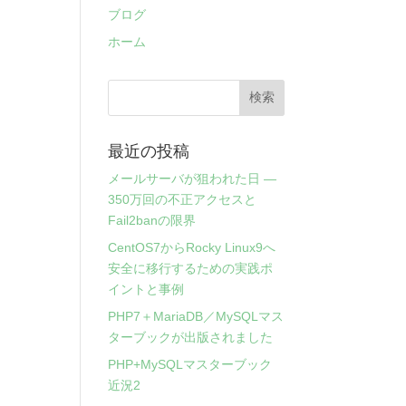
ブログ
ホーム
最近の投稿
メールサーバが狙われた日 ―
350万回の不正アクセスと
Fail2banの限界
CentOS7からRocky Linux9へ
安全に移行するための実践ポ
イントと事例
PHP7＋MariaDB／MySQLマス
ターブックが出版されました
PHP+MySQLマスターブック
近況2