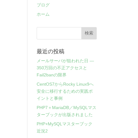
ブログ
ホーム
最近の投稿
メールサーバが狙われた日 ―
350万回の不正アクセスと
Fail2banの限界
CentOS7からRocky Linux9へ
安全に移行するための実践ポ
イントと事例
PHP7＋MariaDB／MySQLマス
ターブックが出版されました
PHP+MySQLマスターブック
近況2