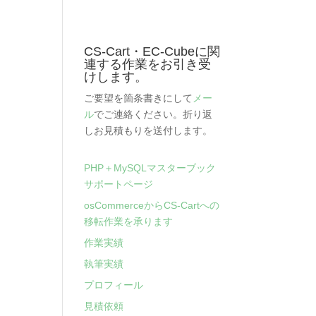
CS-Cart・EC-Cubeに関
連する作業をお引き受
けします。
ご要望を箇条書きにして
メー
ル
でご連絡ください。折り返
しお見積もりを送付します。
PHP＋MySQLマスターブック
サポートページ
osCommerceからCS-Cartへの
移転作業を承ります
作業実績
執筆実績
プロフィール
見積依頼