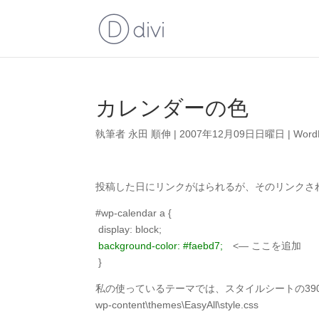
カレンダーの色
執筆者
永田 順伸
|
2007年12月09日日曜日
|
Word
投稿した日にリンクがはられるが、そのリンクさ
#wp-calendar a {
display: block;
background-color: #faebd7;
<— ここを追加
}
私の使っているテーマでは、スタイルシートの39
wp-content\themes\EasyAll\style.css