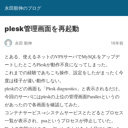
永田順伸のブログ
plesk管理画面を再起動
永田 順伸
16年前
とある、使えるネットのVPSサーバでMySQLをアップデ
ートしたところPleskが動作不良になってしまった。
これまでの経験であちこち操作、設定をしたがまったく今
度は様子が違い動作しない。
pleskのどの画面も「Plesk diagnostics」と表示されるだけ。
今回のサーバにはpleskの上位の管理画面Parallesというの
があったので各画面を確認してみた。
コンテナサービス→システムサービスとたどるとプロセス
一覧が表示され、psaというプロセスが停止していた。