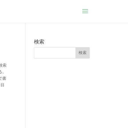
検索
検索
る。
で書
ジ目