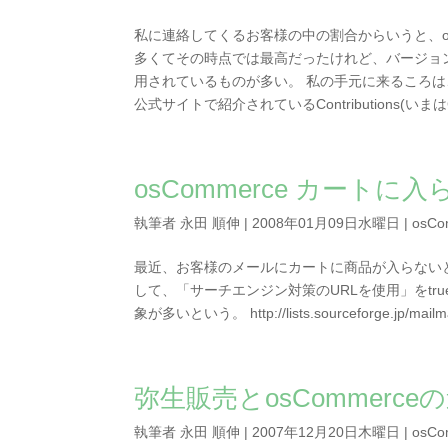
私に連絡してくるお客様の中の割合からいうと、osCo
多くてその時点では最高だったけれど、バージョ
用されているものが多い。 私の手元に来るころは、
公式サイトで紹介されているContributions(いまはCom
osCommerce カートに
執筆者
永田 順伸
|
2008年01月09日水曜日
|
osCo
最近、お客様のメールにカートに商品が入らない
して、「サーチエンジン対策のURLを使用」をtr
象が多いという。 http://lists.sourceforge.jp/mailman
弥生販売とosCommerce
執筆者
永田 順伸
|
2007年12月20日木曜日
|
osCo