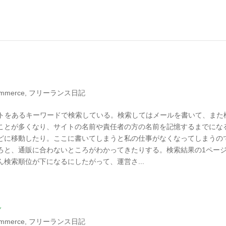
mmerce
,
フリーランス日記
るサイトをあるキーワードで検索している。検索してはメールを書いて、また
ことが多くなり、サイトの名前や責任者の方の名前を記憶するまでにな
どに移動したり。ここに書いてしまうと私の仕事がなくなってしまうの
ろと、通販に合わないところがわかってきたりする。検索結果の1ペー
検索順位が下になるにしたがって、運営さ...
れ
mmerce
,
フリーランス日記