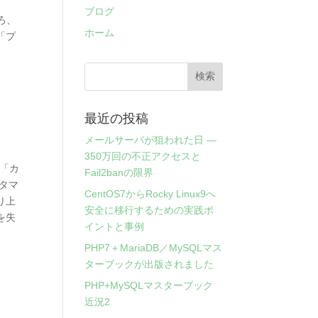
ブログ
ろ、
ホーム
「プ
最近の投稿
メールサーバが狙われた日 ―
350万回の不正アクセスと
 「カ
Fail2banの限界
タマ
CentOS7からRocky Linux9へ
り上
安全に移行するための実践ポ
を失
イントと事例
PHP7＋MariaDB／MySQLマス
ターブックが出版されました
PHP+MySQLマスターブック
近況2