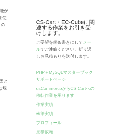
機能が
ま使
CS-Cart・EC-Cubeに関
 の
連する作業をお引き受
けします。
ご要望を箇条書きにして
メー
ル
でご連絡ください。折り返
しお見積もりを送付します。
PHP＋MySQLマスターブック
サポートページ
因と
な現
osCommerceからCS-Cartへの
移転作業を承ります
作業実績
執筆実績
プロフィール
見積依頼