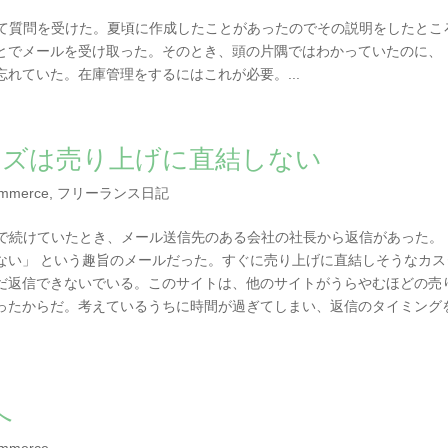
について質問を受けた。夏頃に作成したことがあったのでその説明をしたとこ
とでメールを受け取った。そのとき、頭の片隅ではわかっていたのに、
れていた。在庫管理をするにはこれが必要。...
タマイズは売り上げに直結しない
mmerce
,
フリーランス日記
ールで続けていたとき、メール送信先のある会社の社長から返信があった。
ない」 という趣旨のメールだった。すぐに売り上げに直結しそうなカス
だ返信できないでいる。このサイトは、他のサイトがうらやむほどの売
ったからだ。考えているうちに時間が過ぎてしまい、返信のタイミング
へ