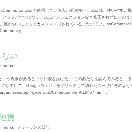
mmerce alterを使用している人が断然多い。alterは、使いやすい
ンアップがすでになく、SQLインジェクションなど修正されずにそのま
誰かの手によってカスタマイズされている。たいてい、osCommerce
munity...
入らない
mmerce
という現象があるという相談を受けた。 このあたりを読んでみると、原
ueにしていて、Googleのリンクをクリックして訪れたユーザにそのよう
/archives/tep-j-general/2007-September/018467.html...
の連携
mmerce
,
フリーランス日記