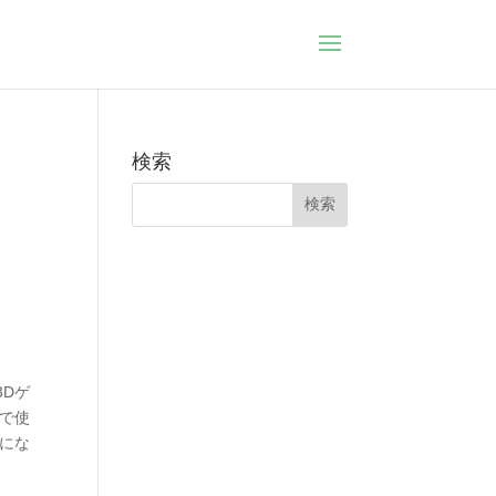
検索
3Dゲ
で使
にな