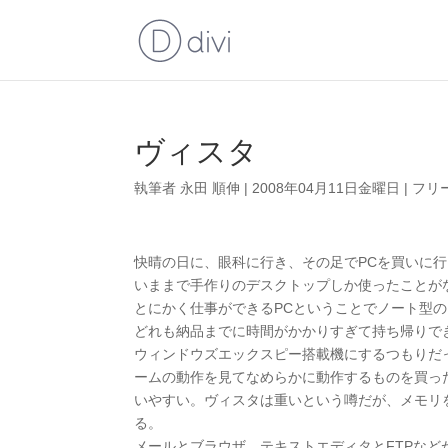
ヴィスタ
執筆者
永田 順伸
|
2008年04月11日金曜日
|
フリ
快晴の日に、眼科に行き、その足でPCを買いに
いままで手作りのデスクトップしか使ったことが
とにかく仕事ができるPCということでノート型の
どれも納品までに時間がかかりすぎて持ち帰りで
ウィンドウズエックスピー搭載機にするつもりだっ
ームの動作を見てなめらかに動作するものを買っ
いやすい。ヴィスタは重いという噂だが、メモリ
る。
メールとブラウザ、テキストエディタとFTPな