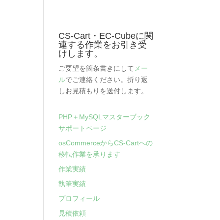
CS-Cart・EC-Cubeに関
連する作業をお引き受
けします。
ご要望を箇条書きにして
メー
ル
でご連絡ください。折り返
しお見積もりを送付します。
PHP＋MySQLマスターブック
サポートページ
osCommerceからCS-Cartへの
移転作業を承ります
作業実績
執筆実績
プロフィール
見積依頼