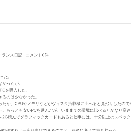
ーランス日記
|
コメント0件
行った。
なかったが、
PCを購入した。
きるのは少なかった。
たが、CPUやメモリなどがヴィスタ搭載機に比べると見劣りしたので
た。もっとも安いPCを選んだが、いままでの環境に比べるとかなり高速
を2G積んでグラフィックカードもあると仕事には、十分以上のスペック
どが動作すれば一応仕事はできるのでと、簡単に考えて持ち帰った。