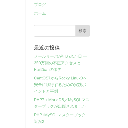
ブログ
ホーム
最近の投稿
メールサーバが狙われた日 ―
350万回の不正アクセスと
Fail2banの限界
CentOS7からRocky Linux9へ
安全に移行するための実践ポ
イントと事例
PHP7＋MariaDB／MySQLマス
ターブックが出版されました
PHP+MySQLマスターブック
近況2