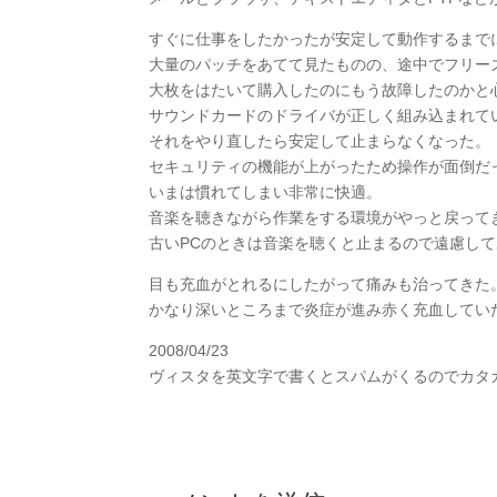
すぐに仕事をしたかったが安定して動作するまで
大量のパッチをあてて見たものの、途中でフリー
大枚をはたいて購入したのにもう故障したのかと
サウンドカードのドライバが正しく組み込まれて
それをやり直したら安定して止まらなくなった。
セキュリティの機能が上がったため操作が面倒だ
いまは慣れてしまい非常に快適。
音楽を聴きながら作業をする環境がやっと戻って
古いPCのときは音楽を聴くと止まるので遠慮し
目も充血がとれるにしたがって痛みも治ってきた
かなり深いところまで炎症が進み赤く充血してい
2008/04/23
ヴィスタを英文字で書くとスパムがくるのでカタ