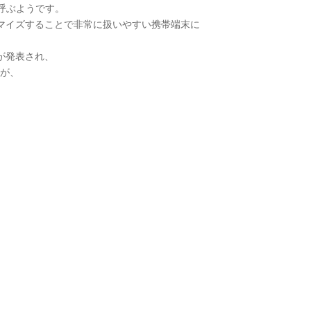
」と呼ぶようです。
マイズすることで非常に扱いやすい携帯端末に
3が発表され、
たが、
。