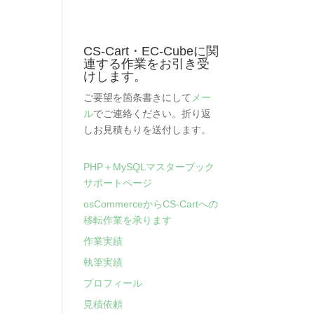
CS-Cart・EC-Cubeに関
連する作業をお引き受
けします。
ご要望を箇条書きにして
メー
ル
でご連絡ください。折り返
しお見積もりを送付します。
PHP＋MySQLマスターブック
サポートページ
osCommerceからCS-Cartへの
移転作業を承ります
作業実績
執筆実績
プロフィール
見積依頼