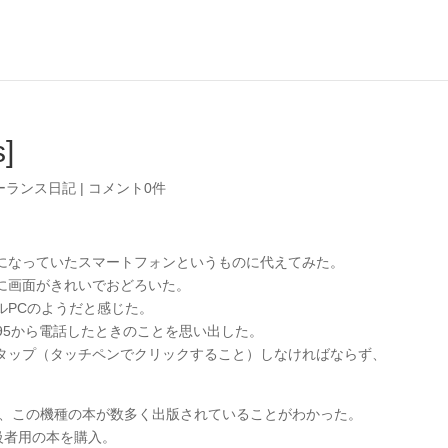
]
ーランス日記
|
コメント0件
気になっていたスマートフォンというものに代えてみた。
に画面がきれいでおどろいた。
ルPCのようだと感じた。
s95から電話したときのことを思い出した。
タップ（タッチペンでクリックすること）しなければならず、
かり、この機種の本が数多く出版されていることがわかった。
級者用の本を購入。