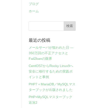
ブログ
ホーム
最近の投稿
メールサーバが狙われた日 ―
350万回の不正アクセスと
Fail2banの限界
CentOS7からRocky Linux9へ
安全に移行するための実践ポ
イントと事例
PHP7＋MariaDB／MySQLマス
ターブックが出版されました
PHP+MySQLマスターブック
近況2